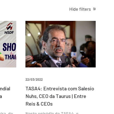
Hide filters
22/03/2022
ndial
TASA4: Entrevista com Salesio
a
Nuhs, CEO da Taurus | Entre
Reis & CEOs
ira, de
Neste episódio do TASA4, o