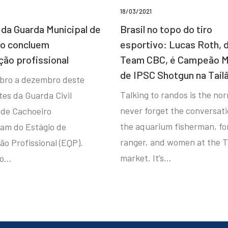
18/03/2021
da Guarda Municipal de
Brasil no topo do tiro
ro concluem
esportivo: Lucas Roth, 
ção profissional
Team CBC, é Campeão M
de IPSC Shotgun na Tail
bro a dezembro deste
Talking to randos is the norm
tes da Guarda Civil
never forget the conversat
 de Cachoeiro
the aquarium fisherman, fo
ram do Estágio de
ranger, and women at the T
ão Profissional (EQP).
market. It’s…
io…