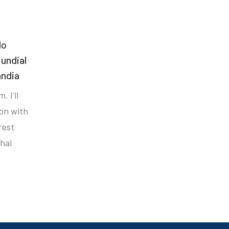
do
undial
ândia
. I’ll
ion with
rest
hai