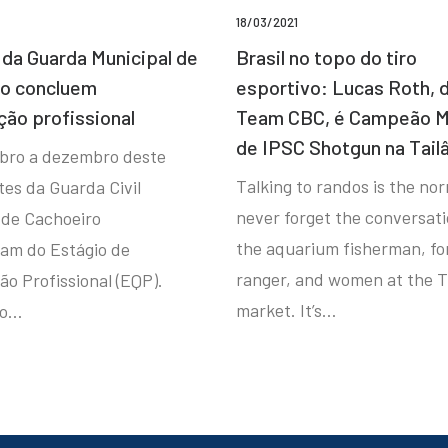
18/03/2021
da Guarda Municipal de
Brasil no topo do tiro
ro concluem
esportivo: Lucas Roth, 
ção profissional
Team CBC, é Campeão M
de IPSC Shotgun na Tail
bro a dezembro deste
Talking to randos is the norm
tes da Guarda Civil
never forget the conversat
 de Cachoeiro
the aquarium fisherman, fo
ram do Estágio de
ranger, and women at the T
ão Profissional (EQP).
market. It’s…
io…