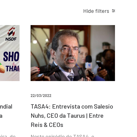
Hide filters
22/03/2022
ndial
TASA4: Entrevista com Salesio
a
Nuhs, CEO da Taurus | Entre
Reis & CEOs
ira, de
Neste episódio do TASA4, o