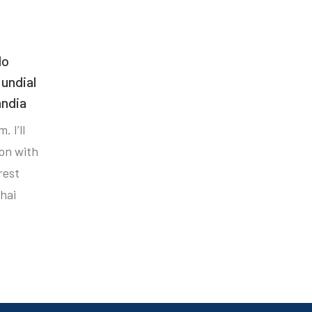
do
undial
ândia
. I’ll
ion with
rest
hai