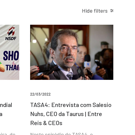
Hide filters
22/03/2022
ndial
TASA4: Entrevista com Salesio
a
Nuhs, CEO da Taurus | Entre
Reis & CEOs
ira, de
Neste episódio do TASA4, o