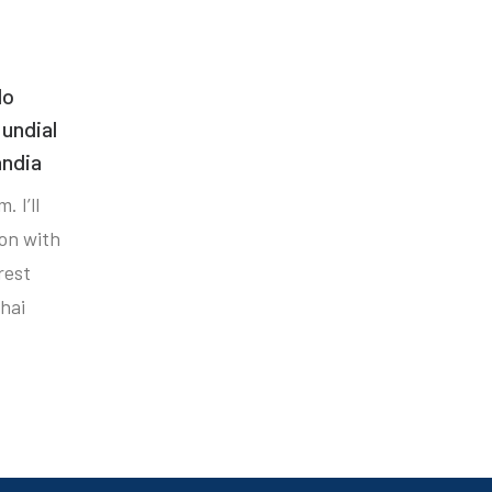
do
undial
ândia
. I’ll
ion with
rest
hai