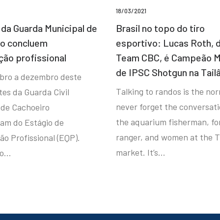
18/03/2021
da Guarda Municipal de
Brasil no topo do tiro
ro concluem
esportivo: Lucas Roth, 
ção profissional
Team CBC, é Campeão M
de IPSC Shotgun na Tail
bro a dezembro deste
Talking to randos is the norm
tes da Guarda Civil
never forget the conversat
 de Cachoeiro
the aquarium fisherman, fo
ram do Estágio de
ranger, and women at the T
ão Profissional (EQP).
market. It’s…
io…