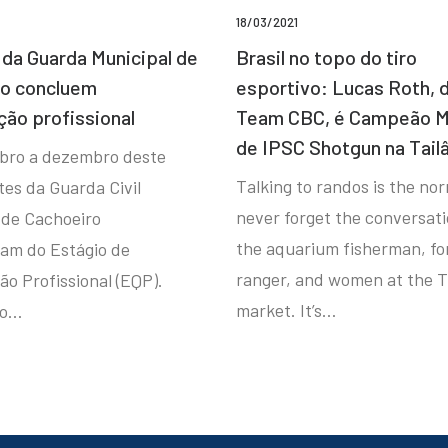
18/03/2021
da Guarda Municipal de
Brasil no topo do tiro
ro concluem
esportivo: Lucas Roth, 
ção profissional
Team CBC, é Campeão M
de IPSC Shotgun na Tail
bro a dezembro deste
Talking to randos is the norm
tes da Guarda Civil
never forget the conversat
 de Cachoeiro
the aquarium fisherman, fo
ram do Estágio de
ranger, and women at the T
ão Profissional (EQP).
market. It’s…
io…