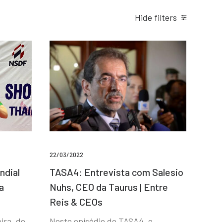
Hide filters
22/03/2022
ndial
TASA4: Entrevista com Salesio
a
Nuhs, CEO da Taurus | Entre
Reis & CEOs
ira, de
Neste episódio do TASA4, o