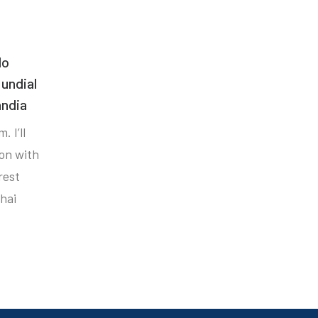
do
undial
ândia
. I’ll
ion with
rest
hai