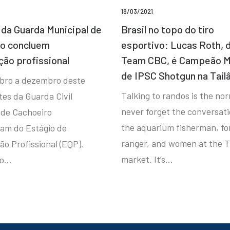
18/03/2021
da Guarda Municipal de
Brasil no topo do tiro
ro concluem
esportivo: Lucas Roth, 
ção profissional
Team CBC, é Campeão M
de IPSC Shotgun na Tail
bro a dezembro deste
Talking to randos is the norm
tes da Guarda Civil
never forget the conversat
 de Cachoeiro
the aquarium fisherman, fo
ram do Estágio de
ranger, and women at the T
ão Profissional (EQP).
market. It’s…
io…