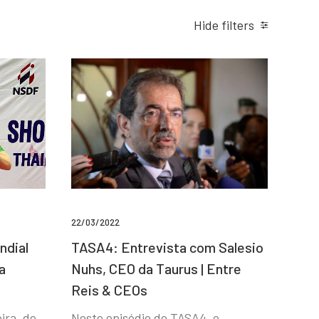
Hide filters
22/03/2022
ndial
TASA4: Entrevista com Salesio
a
Nuhs, CEO da Taurus | Entre
Reis & CEOs
ira, de
Neste episódio do TASA4, o