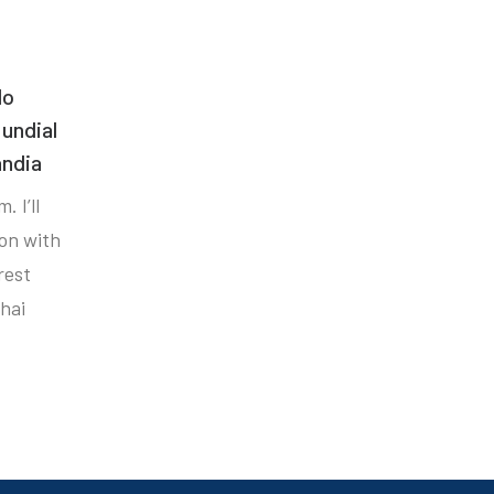
do
undial
ândia
. I’ll
ion with
rest
hai