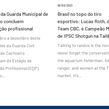
18/03/2021
da Guarda Municipal de
Brasil no topo do tiro
ro concluem
esportivo: Lucas Roth, 
ção profissional
Team CBC, é Campeão M
de IPSC Shotgun na Tail
bro a dezembro deste
Talking to randos is the norm
tes da Guarda Civil
never forget the conversat
 de Cachoeiro
the aquarium fisherman, fo
ram do Estágio de
ranger, and women at the T
ão Profissional (EQP).
market. It’s…
io…