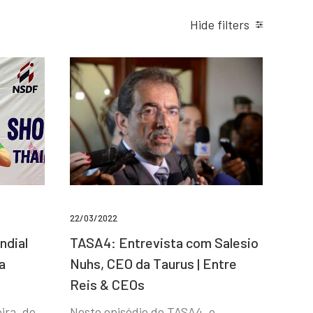
Hide filters
22/03/2022
ndial
TASA4: Entrevista com Salesio
a
Nuhs, CEO da Taurus | Entre
Reis & CEOs
ira, de
Neste episódio do TASA4, o