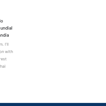
do
undial
ândia
. I’ll
ion with
rest
hai