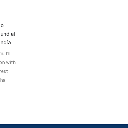
do
undial
ândia
. I’ll
ion with
rest
hai