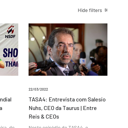
Hide filters
22/03/2022
ndial
TASA4: Entrevista com Salesio
a
Nuhs, CEO da Taurus | Entre
Reis & CEOs
ira, de
Neste episódio do TASA4, o