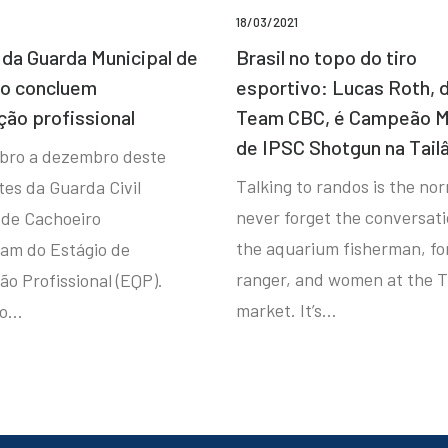
18/03/2021
da Guarda Municipal de
Brasil no topo do tiro
ro concluem
esportivo: Lucas Roth, 
ção profissional
Team CBC, é Campeão M
de IPSC Shotgun na Tail
bro a dezembro deste
Talking to randos is the norm
tes da Guarda Civil
never forget the conversat
 de Cachoeiro
the aquarium fisherman, fo
ram do Estágio de
ranger, and women at the T
ão Profissional (EQP).
market. It’s…
io…