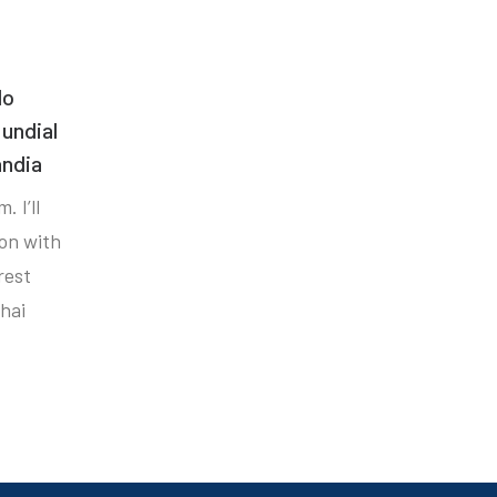
do
undial
ândia
. I’ll
ion with
rest
hai