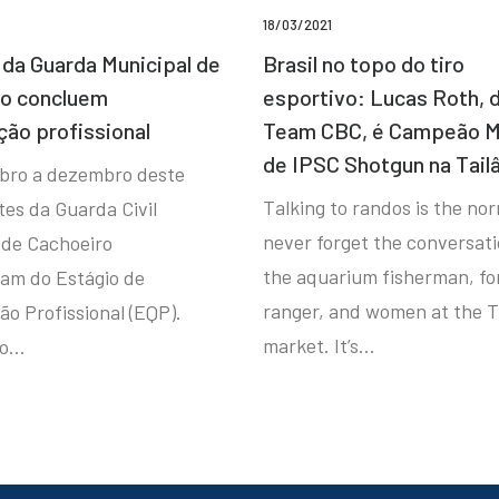
18/03/2021
da Guarda Municipal de
Brasil no topo do tiro
ro concluem
esportivo: Lucas Roth, 
ção profissional
Team CBC, é Campeão M
de IPSC Shotgun na Tail
bro a dezembro deste
Talking to randos is the norm
tes da Guarda Civil
never forget the conversat
 de Cachoeiro
the aquarium fisherman, fo
ram do Estágio de
ranger, and women at the T
ão Profissional (EQP).
market. It’s…
io…