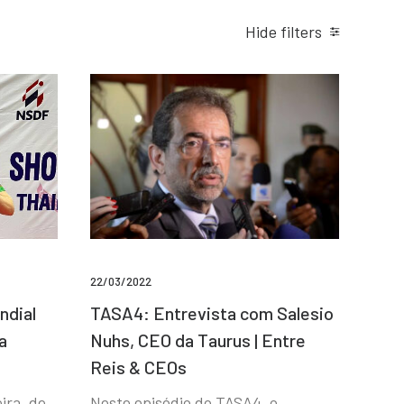
Hide filters
22/03/2022
ndial
TASA4: Entrevista com Salesio
a
Nuhs, CEO da Taurus | Entre
Reis & CEOs
ira, de
Neste episódio do TASA4, o