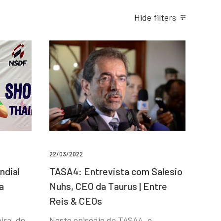
Hide filters
22/03/2022
ndial
TASA4: Entrevista com Salesio
a
Nuhs, CEO da Taurus | Entre
Reis & CEOs
ira, de
Neste episódio do TASA4, o