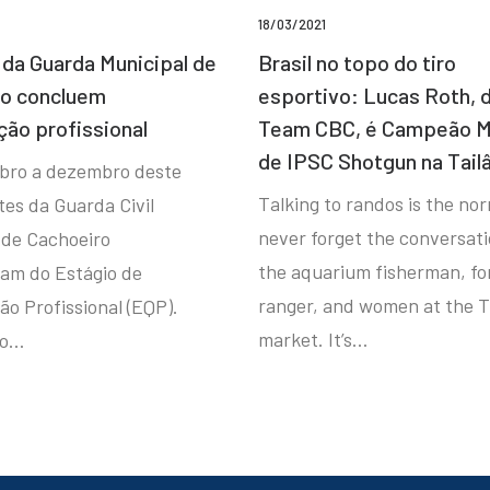
18/03/2021
da Guarda Municipal de
Brasil no topo do tiro
ro concluem
esportivo: Lucas Roth, 
ção profissional
Team CBC, é Campeão M
de IPSC Shotgun na Tail
bro a dezembro deste
Talking to randos is the norm
tes da Guarda Civil
never forget the conversat
 de Cachoeiro
the aquarium fisherman, fo
ram do Estágio de
ranger, and women at the T
ão Profissional (EQP).
market. It’s…
io…