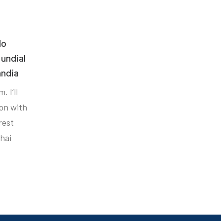
do
undial
ândia
. I’ll
ion with
rest
hai