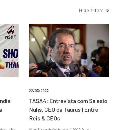
Hide filters
22/03/2022
ndial
TASA4: Entrevista com Salesio
a
Nuhs, CEO da Taurus | Entre
Reis & CEOs
ira, de
Neste episódio do TASA4, o