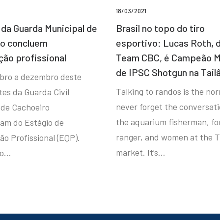
18/03/2021
da Guarda Municipal de
Brasil no topo do tiro
ro concluem
esportivo: Lucas Roth, 
ção profissional
Team CBC, é Campeão M
de IPSC Shotgun na Tail
bro a dezembro deste
Talking to randos is the norm
tes da Guarda Civil
never forget the conversat
 de Cachoeiro
the aquarium fisherman, fo
ram do Estágio de
ranger, and women at the T
ão Profissional (EQP).
market. It’s…
io…