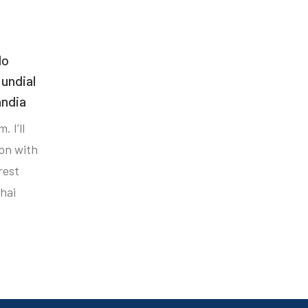
do
undial
ândia
. I’ll
ion with
rest
hai