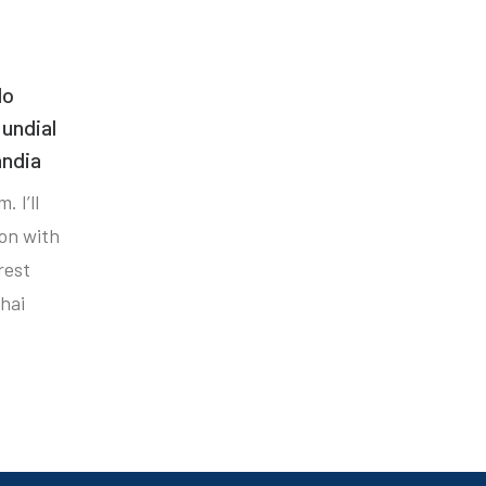
do
undial
ândia
. I’ll
ion with
rest
hai