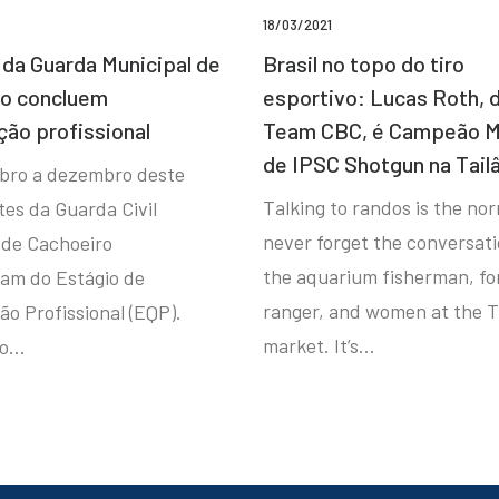
18/03/2021
da Guarda Municipal de
Brasil no topo do tiro
ro concluem
esportivo: Lucas Roth, 
ção profissional
Team CBC, é Campeão M
de IPSC Shotgun na Tail
bro a dezembro deste
Talking to randos is the norm
tes da Guarda Civil
never forget the conversat
 de Cachoeiro
the aquarium fisherman, fo
ram do Estágio de
ranger, and women at the T
ão Profissional (EQP).
market. It’s…
io…