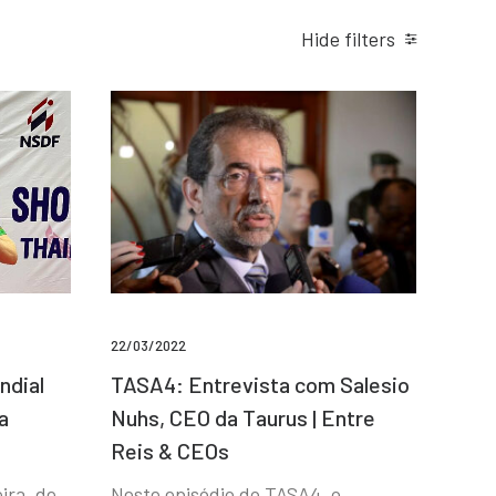
Hide filters
22/03/2022
ndial
TASA4: Entrevista com Salesio
a
Nuhs, CEO da Taurus | Entre
Reis & CEOs
ira, de
Neste episódio do TASA4, o