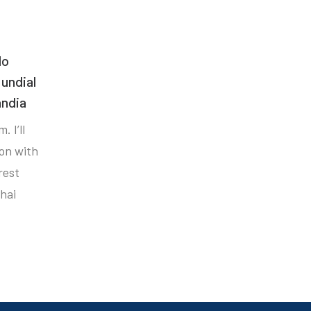
do
undial
ândia
. I’ll
ion with
rest
hai