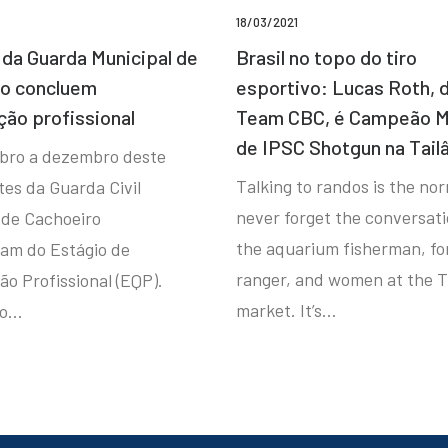
18/03/2021
da Guarda Municipal de
Brasil no topo do tiro
ro concluem
esportivo: Lucas Roth, 
ção profissional
Team CBC, é Campeão M
de IPSC Shotgun na Tail
bro a dezembro deste
Talking to randos is the norm
tes da Guarda Civil
never forget the conversat
 de Cachoeiro
the aquarium fisherman, fo
ram do Estágio de
ranger, and women at the T
ão Profissional (EQP).
market. It’s…
io…