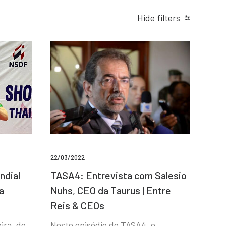
Hide filters
22/03/2022
ndial
TASA4: Entrevista com Salesio
a
Nuhs, CEO da Taurus | Entre
Reis & CEOs
ira, de
Neste episódio do TASA4, o