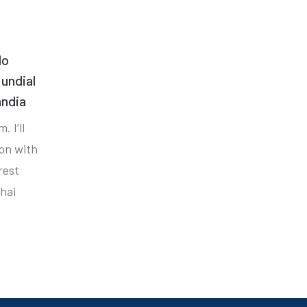
do
undial
ândia
. I’ll
ion with
rest
hai