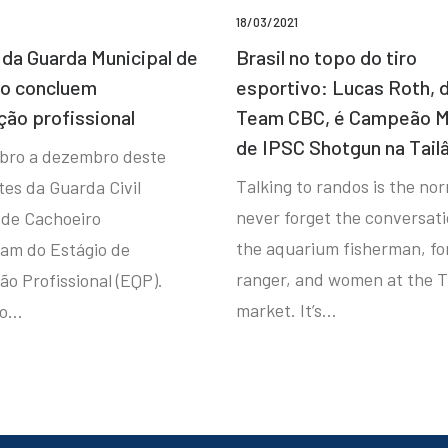
18/03/2021
da Guarda Municipal de
Brasil no topo do tiro
ro concluem
esportivo: Lucas Roth, 
ção profissional
Team CBC, é Campeão M
de IPSC Shotgun na Tail
bro a dezembro deste
Talking to randos is the norm
tes da Guarda Civil
never forget the conversat
 de Cachoeiro
the aquarium fisherman, fo
ram do Estágio de
ranger, and women at the T
ão Profissional (EQP).
market. It’s…
io…