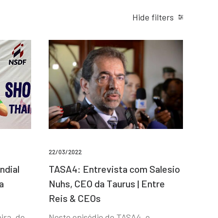
Hide filters
22/03/2022
ndial
TASA4: Entrevista com Salesio
a
Nuhs, CEO da Taurus | Entre
Reis & CEOs
ira, de
Neste episódio do TASA4, o