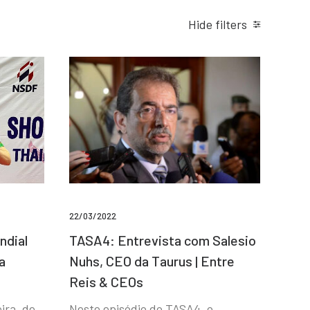
Hide filters
22/03/2022
ndial
TASA4: Entrevista com Salesio
a
Nuhs, CEO da Taurus | Entre
Reis & CEOs
ira, de
Neste episódio do TASA4, o