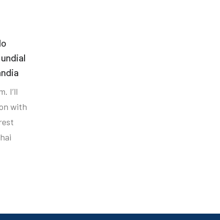
do
undial
ândia
. I’ll
ion with
rest
hai