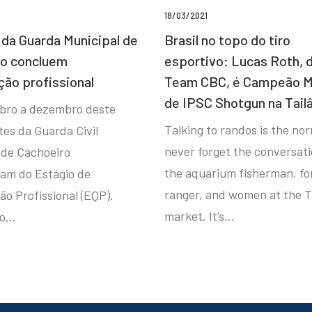
18/03/2021
da Guarda Municipal de
Brasil no topo do tiro
ro concluem
esportivo: Lucas Roth, 
ção profissional
Team CBC, é Campeão M
de IPSC Shotgun na Tail
bro a dezembro deste
Talking to randos is the norm
tes da Guarda Civil
never forget the conversat
 de Cachoeiro
the aquarium fisherman, fo
ram do Estágio de
ranger, and women at the T
ão Profissional (EQP).
market. It’s…
io…