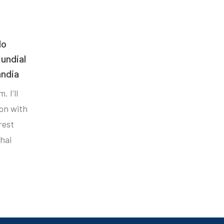
do
undial
ândia
. I’ll
ion with
rest
hai