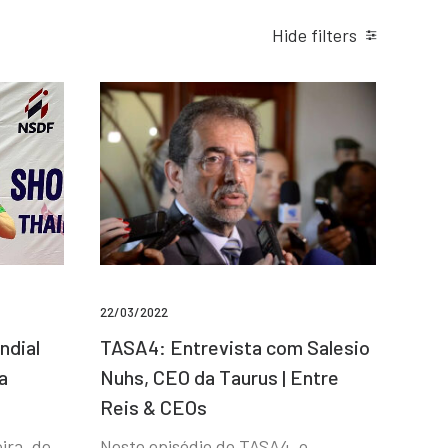
Hide filters
22/03/2022
ndial
TASA4: Entrevista com Salesio
a
Nuhs, CEO da Taurus | Entre
Reis & CEOs
ira, de
Neste episódio do TASA4, o