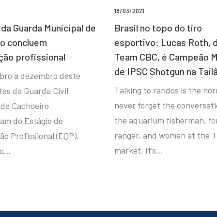
18/03/2021
da Guarda Municipal de
Brasil no topo do tiro
ro concluem
esportivo: Lucas Roth, 
ção profissional
Team CBC, é Campeão M
de IPSC Shotgun na Tail
bro a dezembro deste
Talking to randos is the norm
tes da Guarda Civil
never forget the conversat
 de Cachoeiro
the aquarium fisherman, fo
ram do Estágio de
ranger, and women at the T
ão Profissional (EQP).
market. It’s…
io…