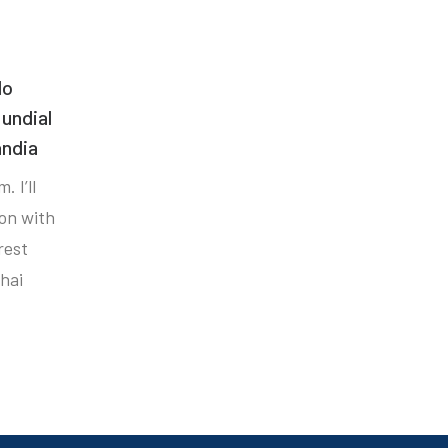
do
undial
ândia
. I’ll
ion with
rest
hai