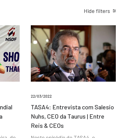
Hide filters
22/03/2022
ndial
TASA4: Entrevista com Salesio
a
Nuhs, CEO da Taurus | Entre
Reis & CEOs
ira, de
Neste episódio do TASA4, o