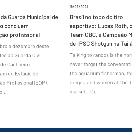
18/03/2021
da Guarda Municipal de
Brasil no topo do tiro
ro concluem
esportivo: Lucas Roth, 
ção profissional
Team CBC, é Campeão M
de IPSC Shotgun na Tail
bro a dezembro deste
Talking to randos is the norm
tes da Guarda Civil
never forget the conversat
 de Cachoeiro
the aquarium fisherman, fo
ram do Estágio de
ranger, and women at the T
ão Profissional (EQP).
market. It’s…
io…