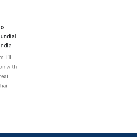
do
undial
ândia
. I’ll
ion with
rest
hai