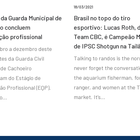
18/03/2021
da Guarda Municipal de
Brasil no topo do tiro
ro concluem
esportivo: Lucas Roth, 
ção profissional
Team CBC, é Campeão M
de IPSC Shotgun na Tail
bro a dezembro deste
Talking to randos is the norm
tes da Guarda Civil
never forget the conversat
 de Cachoeiro
the aquarium fisherman, fo
ram do Estágio de
ranger, and women at the T
ão Profissional (EQP).
market. It’s…
io…