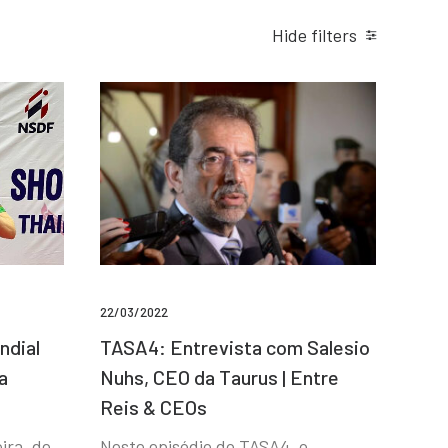
Hide filters
22/03/2022
ndial
TASA4: Entrevista com Salesio
a
Nuhs, CEO da Taurus | Entre
Reis & CEOs
ira, de
Neste episódio do TASA4, o